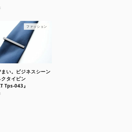
6
ファッション
佇まい。ビジネスシーン
ネクタイピン
T Tps-043』
3