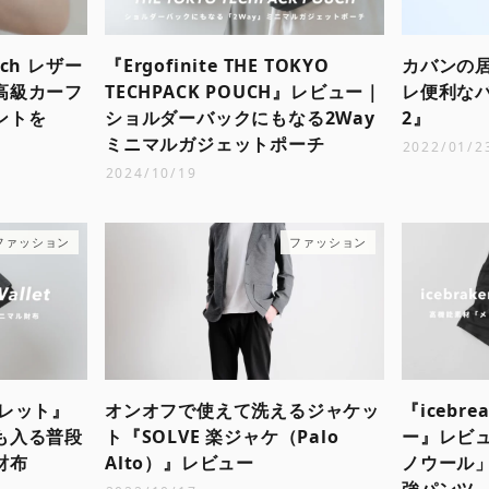
tch レザー
『Ergofinite THE TOKYO
カバンの
高級カーフ
TECHPACK POUCH』レビュー｜
レ便利なバ
ントを
ショルダーバックにもなる2Way
2』
ミニマルガジェットポーチ
2022/01/2
2024/10/19
ファッション
ファッション
ワレット』
オンオフで使えて洗えるジャケッ
『icebr
も入る普段
ト『SOLVE 楽ジャケ（Palo
ー』レビ
財布
Alto）』レビュー
ノウール
強パンツ