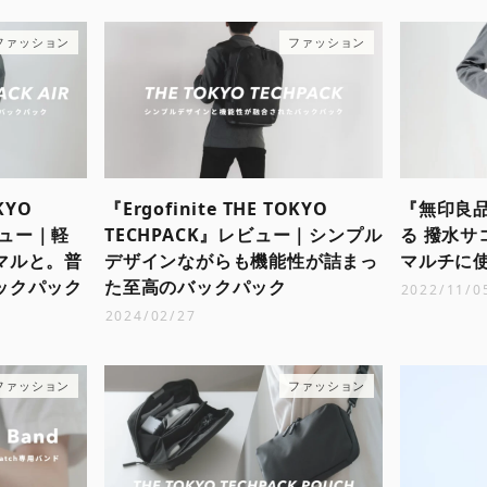
ファッション
ファッション
OKYO
『Ergofinite THE TOKYO
『無印良品
レビュー｜軽
TECHPACK』レビュー｜シンプル
る 撥水サ
マルと。普
デザインながらも機能性が詰まっ
マルチに
ックパック
た至高のバックパック
2022/11/0
2024/02/27
ファッション
ファッション