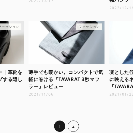
2022/10/17
2023/12/1
ファッション
ファッション
ー｜革靴を
薄手でも暖かい。コンパクトで気
凛とした
プする隠し
軽に巻ける『TAVARAT 3秒マフ
に映える
ラー』レビュー
『TAVARA
2021/11/06
2021/01/2
1
2