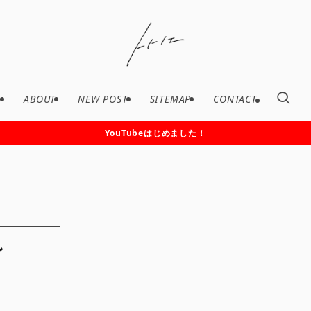
ABOUT
NEW POST
SITEMAP
CONTACT
YouTubeはじめました！
ン