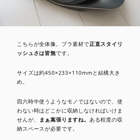
こちらが全体像。プラ素材で
正直スタイリ
ッシュさは皆無
です。
サイズは約450×233×110mmと結構大き
め。
四六時中使うようなモノではないので、使
わない時はどこかに収納しなければいけま
せんが、
まぁ嵩張りますね。
ある程度の収
納スペースが必要です。