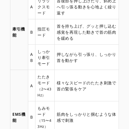
リラッ
首後部を押し上げたり、斜め上
A
クスモ
へ引っ張る動きを心地よく繰り
ード
返す
首を持ち上げ、グッと押し込む
牽引機
指圧モ
B
感覚を再現した動きで首の筋肉
能
ード
を緩める
しっか
A
押しながら引っ張り、しっかり
り牽引
B
首を動かす
モード
たたき
モード
様々なスピードのたたき刺激で
A
首の緊張をケア
（2〜43
Hz）
もみモ
EMS機
ード
筋肉をしっかりと掴むような体
B
能
感で刺激
（15〜4
3Hz）