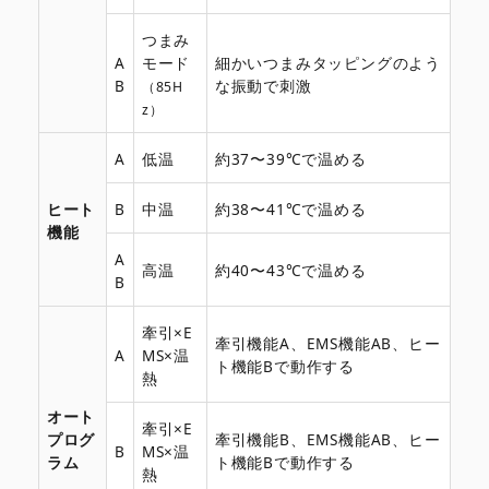
つまみ
A
モード
細かいつまみタッピングのよう
B
な振動で刺激
（85H
z）
A
低温
約37〜39℃で温める
ヒート
B
中温
約38〜41℃で温める
機能
A
高温
約40〜43℃で温める
B
牽引×E
牽引機能A、EMS機能AB、ヒー
A
MS×温
ト機能Bで動作する
熱
オート
牽引×E
プログ
牽引機能B、EMS機能AB、ヒー
B
MS×温
ラム
ト機能Bで動作する
熱