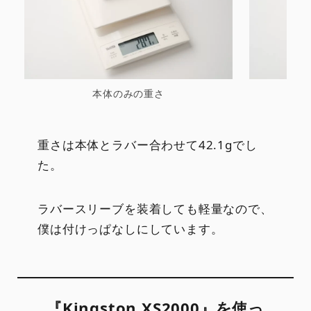
本体のみの重さ
ラ
重さは本体とラバー合わせて42.1gでし
た。
ラバースリーブを装着しても軽量なので、
僕は付けっぱなしにしています。
『Kingston XS2000』を使っ