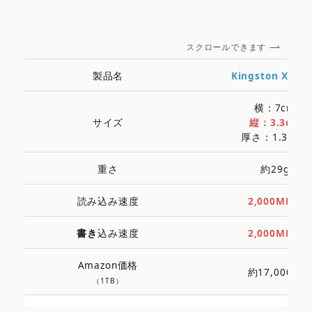
スクロールできます
製品名
Kingston XS20
横：7cm
サイズ
縦：3.3cm
厚さ：1.35cm
重さ
約29g
読み込み速度
2,000MB/s
書き
込み速度
2,000MB/s
Amazon価格
約17,000円
（1TB）