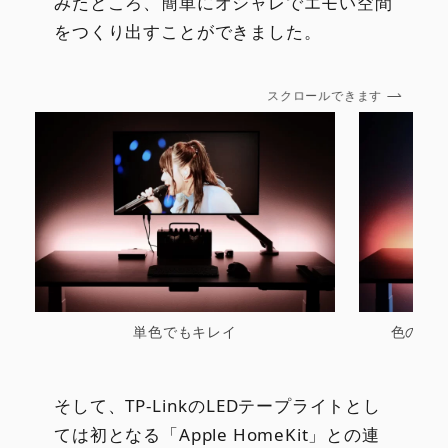
みたところ、簡単にオシャレでエモい空間
をつくり出すことができました。
スクロールできます
単色でもキレイ
色の組
そして、TP-LinkのLEDテープライトとし
ては初となる「Apple HomeKit」との連