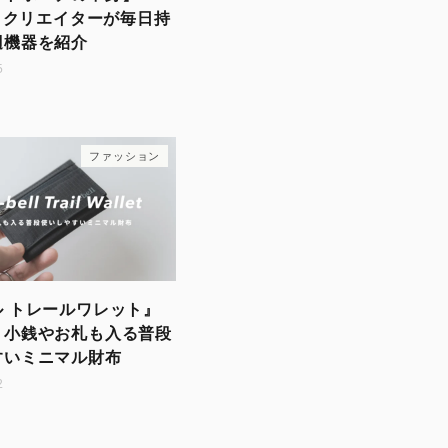
好きクリエイターが毎日持
辺機器を紹介
5
ファッション
 トレールワレット』
｜小銭やお札も入る普段
すいミニマル財布
2