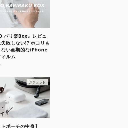
SO バリ楽Box』レビュ
失敗しない!? ホコリも
ない画期的なiPhone
フィルム
6
ガジェット
ットポーチの中身】