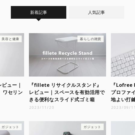
新着記事
人気記事
美容と健康
暮らしの雑貨
』レビュー｜
『fillete リサイクルスタンド』
『Lofre
。ワセリン
レビュー｜スペースを有効活用で
プロファイ
きる便利なスライド式ゴミ箱
地よい打
2023/11/20
2023/09/1
ガジェット
ガジェット