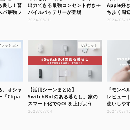
も良し！普
出力できる最強コンセント付きモ
Apple
スパ最強フ
バイルバッテリーが登場
ち歩く周
2024/08/11
2024/08/1
ファッション
ガジェット
る。オシャ
【活用シーンまとめ】
『モンベル
Clipa
SwitchBotのある暮らし。家の
レビュー
スマート化でQOLを上げよう
使いしや
2023/07/04
2024/08/1