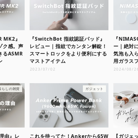
R MK2』
『SwitchBot 指紋認証パッド』
『NIMA
ゾク感。声
レビュー｜指紋でカンタン解錠！
ー｜絶対に
るASMR
スマートロックをより便利にする
気泡も入ら
ン
マストアイテム
用ガラス
2023/07/02
2024/08/2
暮らしの雑貨
ガジェット
理由』レ
これを待ってた！Ankerから65W
【ガジェ