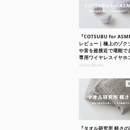
『COTSUBU for ASM
レビュー｜極上のゾク
や音を超接近で堪能でき
専用ワイヤレスイヤホ
2024/08/04
『タオル研究所 軽さの