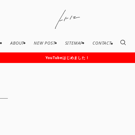
ABOUT
NEW POST
SITEMAP
CONTACT
YouTubeはじめました！