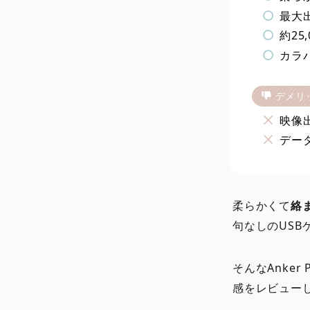
最大
約25
カラ
デメリ
映像
デー
柔らかくて
絡
句なしのUSB
そんなAnker 
感をレビュー