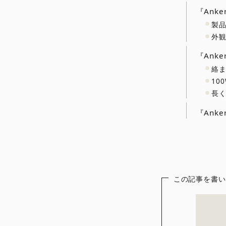
『Anker
製
外
『Anke
絡
10
長
『Anke
この記事を書い