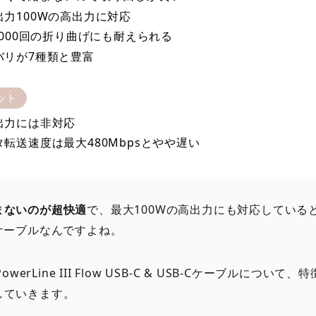
出力100Wの高出力に対応
,000回の折り曲げにも耐えられる
バリが7種類と豊富
ット
出力には非対応
タ転送速度は最大480Mbpsとやや遅い
まないのが超快適
で、最大100Wの高出力にも対応している
ケーブルなんですよね。
PowerLine III Flow USB-C & USB-Cケーブルについ
していきます。