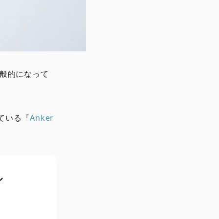
一般的になって
ている『
Anker
ル